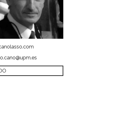
anolasso.com
so.cano@upm.es
DO