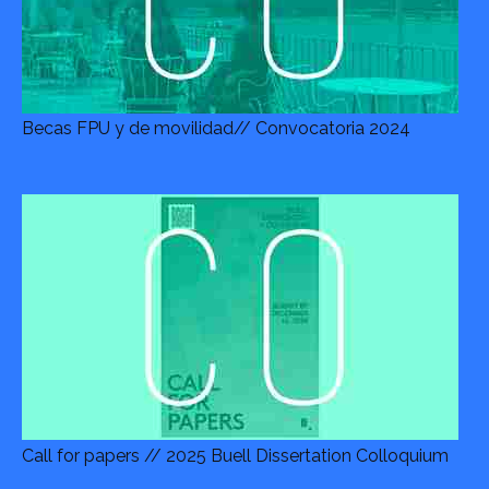
Becas FPU y de movilidad// Convocatoria 2024
Call for papers // 2025 Buell Dissertation Colloquium