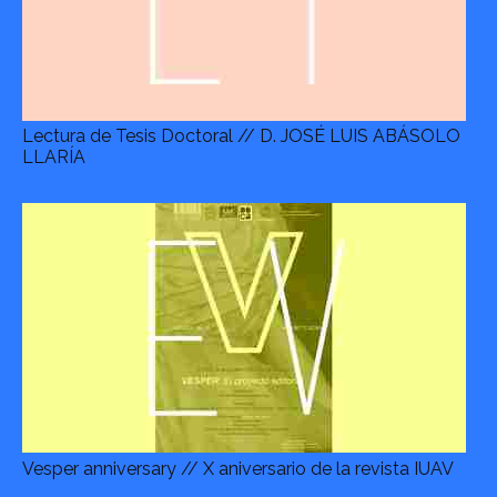
Lectura de Tesis Doctoral // D. JOSÉ LUIS ABÁSOLO
LLARÍA
Vesper anniversary // X aniversario de la revista IUAV