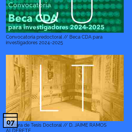
Convocatoria predoctoral // Beca CDA para
investigadores 2024-2025
07
Lectura de Tesis Doctoral // D. JAIME RAMOS
ALDERETE