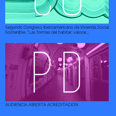
Segundo Congreso Iberoamericano de Vivienda Social
Sostenible, “Las formas del habitar: valorar,...
AUDIENCIA ABIERTA ACREDITACIÓN