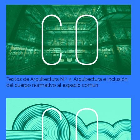
Textos de Arquitectura N.º 2, Arquitectura e Inclusión:
del cuerpo normativo al espacio común