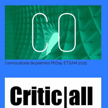
Convocatoria de premios PhDay ETSAM 2025