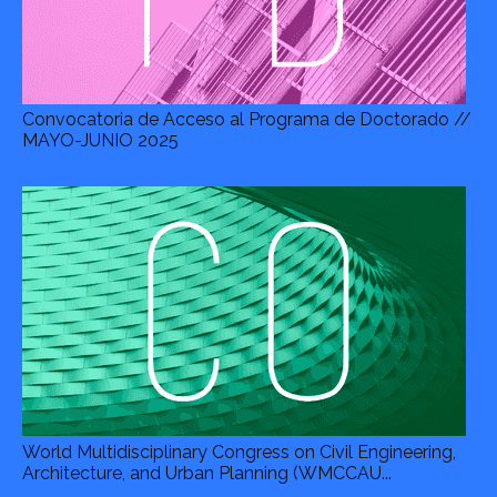
Convocatoria de Acceso al Programa de Doctorado //
MAYO-JUNIO 2025
World Multidisciplinary Congress on Civil Engineering,
Architecture, and Urban Planning (WMCCAU...