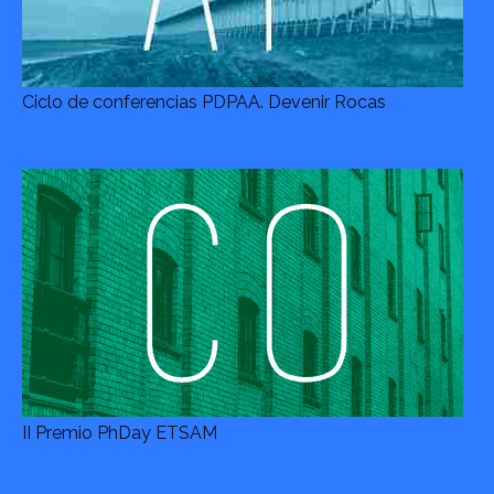
Ciclo de conferencias PDPAA. Devenir Rocas
II Premio PhDay ETSAM