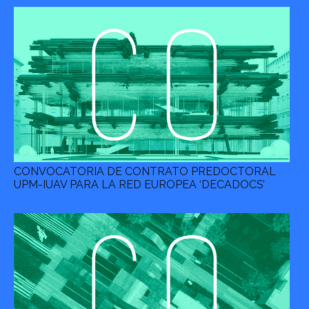
CONVOCATORIA DE CONTRATO PREDOCTORAL
UPM-IUAV PARA LA RED EUROPEA ‘DECADOCS’