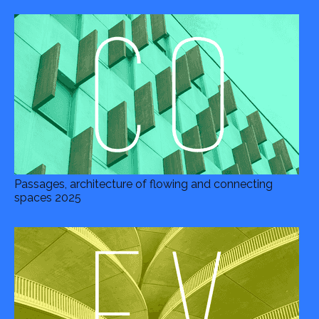
Passages, architecture of flowing and connecting
spaces 2025