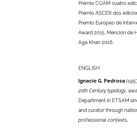
Premio COAM cuatro edici
Premio ASCER dos edicion
Premio Europeo de Interve
Award 2015, Mención de Ho
Aga Khan 2016.
ENGLISH
Ignacio G. Pedrosa
(195
20
th C
entury ty
pology
, aw
Department in ETSAM since 1
and curator through natio
professional contexts.