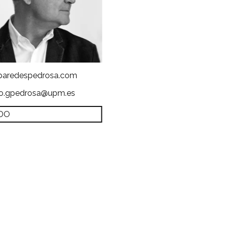
aredespedrosa.com
io.gpedrosa@upm.es
DO