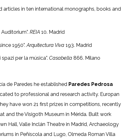
 articles in ten international monographs, books and
 Auditorium”.
REIA
10. Madrid
since 1950”.
Arquitectura Viva
193. Madrid
 spazi per la música”.
Casabella
866. Milano
cía de Paredes he established
Paredes Pedrosa
cated to professional and research activity. Europan
ey have won 21 first prizes in competitions, recently
at and the Visigoth Museum in Mérida. Built work
 Hall, Valle Inclán Theatre in Madrid, Archaeology
oriums in Peñíscola and Lugo, Olmeda Roman Villa