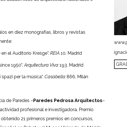
los en diez monografías, libros y revistas
mente:
www.p
ignac
en el Auditorio Kresge”.
REIA
10. Madrid
GRA
since 1950”.
Arquitectura Viva
193. Madrid
 spazi per la música”.
Casabella
866. Milán
ía de Paredes –
Paredes Pedrosa Arquitectos
–
ctividad profesional e investigadora. Premio
 obtenido 21 primeros premios en concursos,