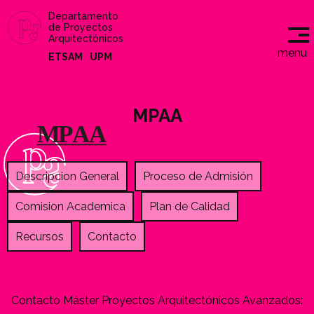
Departamento
de Proyectos
Arquitectónicos
menu
ETSAM
UPM
MPAA
Descripcion General
Proceso de Admisión
Comision Academica
Plan de Calidad
Recursos
Contacto
Contacto Máster Proyectos Arquitectónicos Avanzados: