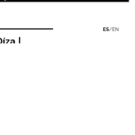
ES
/
EN
íza |