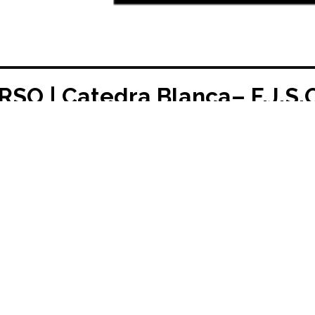
SO | Catedra Blanca– F.J.S.O
04/2022