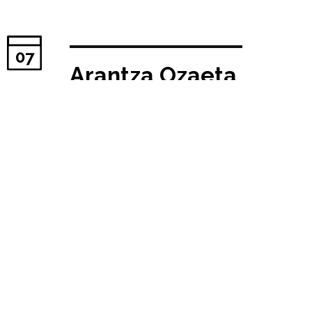
07
Arantza Ozaeta
+ Gonzalo Pardo
+ Blanca Juanes
+ Ignacio Senra
+ Isabel Collado
// taller#01
Fecha publicación:
21/04/2020
Taller#01 Práctica Crítica.