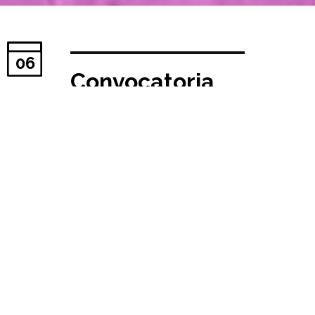
06
Convocatoria
de Acceso al
Programa de
Doctorado //
MARZO 2024
Fecha publicación:
15/01/2024
Doctorado en Proyectos
Arquitectónicos Avanzados