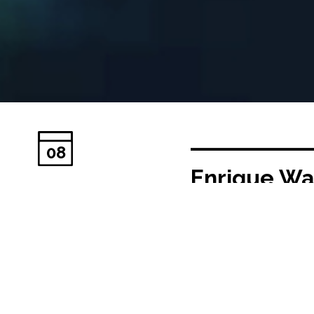
08
Enrique Wal
Fecha publicación:
09/
Taller Madrid Lesson
16’00 h.
Andamios.