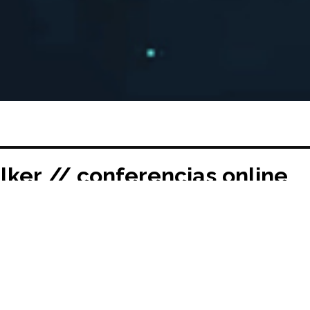
ker // conferencias online
02/2021
s.
Conversaciones de Práctica Crítica
Enrique Walker.
Aula Zoom MPAA: etsamupm260, ETSAM. L