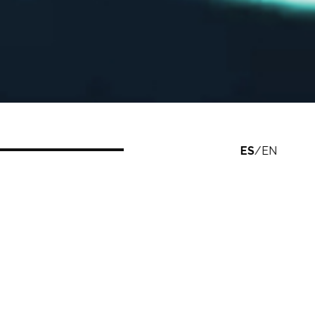
ES
/
EN
unes, 8 de febrero.