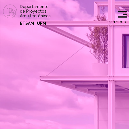
Departamento
de Proyectos
Arquitectónicos
menu
ETSAM
UPM