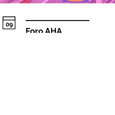
09
Foro AHA
Fecha publicación:
09/05/2022
Durante los días 18, 19 y 20 de
mayo el Foro AHA culmina con
un evento de 3 días en el Teatro
La Estación de Madrid, toda la
información al respecto puede
descargarse aquí:
https://www.ahamadrid.com/es/
existiendo la posibilidad de
realizar la inscripción tanto en
modalidad presencial como