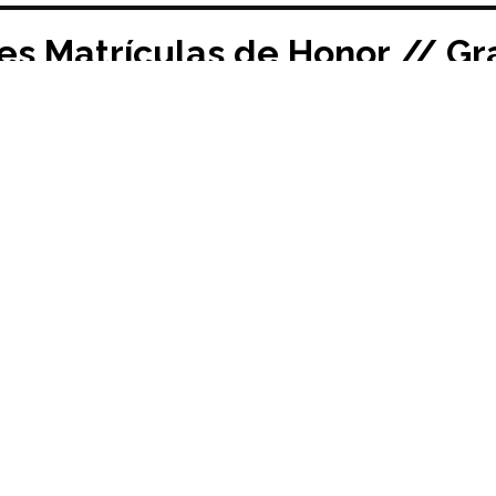
nes Matrículas de Honor // G
12/2019
Costa
itido a todos los profesores y profesoras de las Unidades D
, a continuación, las instrucciones que se deben seguir para
as de Honor:
EL ACTO DE PRESENTACIÓN DE MH – GRADO
uena por vuestras propuestas a MH.
ste cuatrimestre, el acto de presentación de Matrículas de 
ra Feliz, Eva Gil y Rodrigo Delso.
oyecto el 16 de enero de 2020 es necesaria la entrega de la 