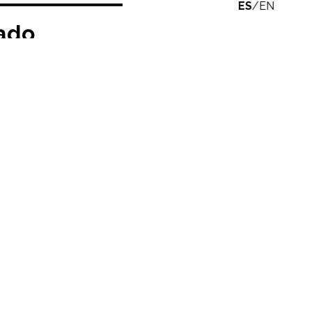
ES
/
EN
rado
ocentes del
 la presentación de
Honor será coordinado
siguiente