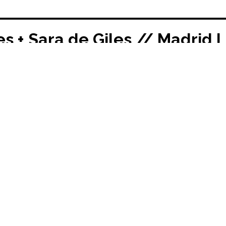
s + Sara de Giles // Madrid 
11/2020
s.
Conversaciones de Práctica Crítica
es. Cuerpo, Espacio, Ciudad. II. Casos Reabiertos.
José Morales
amupm260, ETSAM.
.
io, salvataggi di centri storici italiani, 1972.