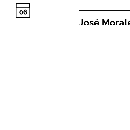
06
José Morale
Fecha publicación:
18/
Taller Madrid Lesson
16’00 h.
Transicion
Zoom MPAA: ets
Lunes, 23 de noviembre
Imagen cartel: Superestud