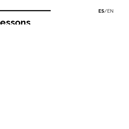
ES
/
EN
Lessons
 y Sara de Giles.
Aula