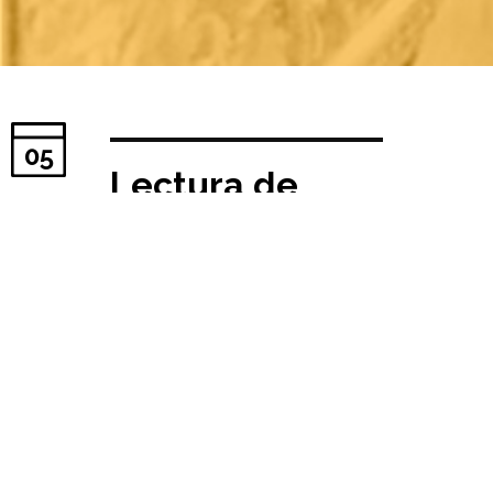
05
Lectura de
Tesis Doctoral
// D. JAIME
RAMOS
ALDERETE
Fecha publicación:
23/09/2024