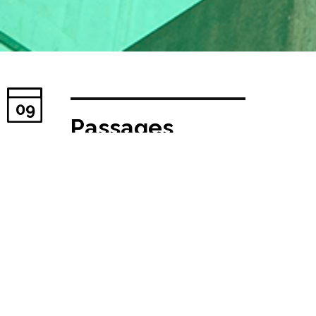
09
Passages,
architecture of
flowing and
connecting
spaces 2025
Fecha publicación:
13/05/2025