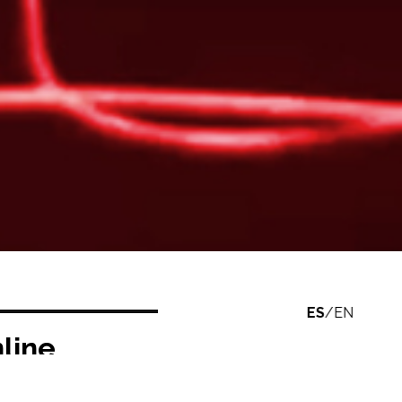
ES
/
EN
line