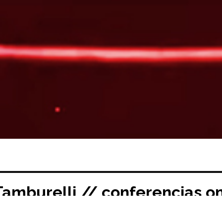
Tamburelli // conferencias on
1/2020