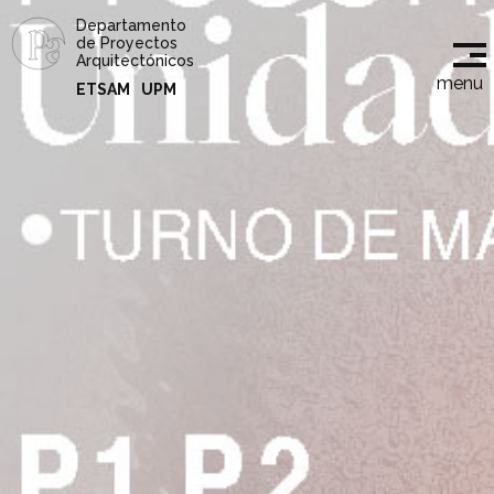
Departamento
de Proyectos
Arquitectónicos
menu
ETSAM
UPM